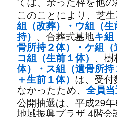
ては、余った枠を他の
このことにより、芝生
組（改葬）・ウ組（生
持）
、合葬式墓地
キ組
骨所持２体）・ケ組（
コ組（生前１体）
、樹
体）・ス組（遺骨所持
＋生前１体）
は、受付
なかったため、
全員当
公開抽選は、平成29年
地域振興プラザ 4階